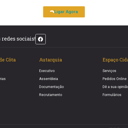
Ligar Agora
redes sociais!
de Côta
Autarquia
Espaço Cid
Executivo
Serviços
rias
Assembleia
Pedidos Online
Documentação
Dê a sua opiniã
Recrutamento
Formulários