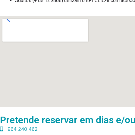
Adultos (+ de 12 anos) utilizam o EPI CLIC-it com acess
Pretende reservar em dias e/ou
964 240 462