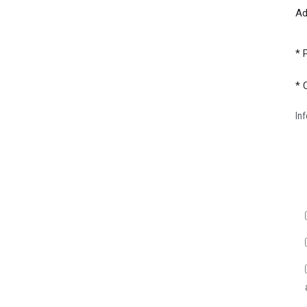
Ad
* 
* 
In