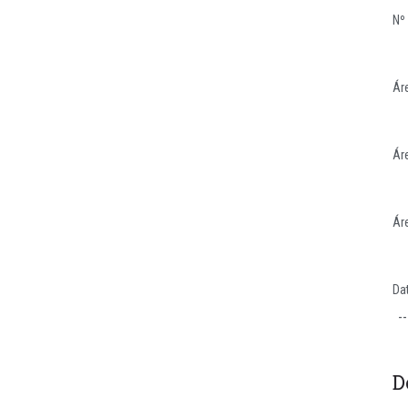
Nº 
Áre
Ár
Ár
Da
D