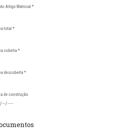
do Artigo Matricial *
a total *
ea coberta *
ea descoberta *
ta de construção
ocumentos