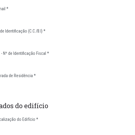
mail *
de Identificação (C.C./B.I) *
 - Nº de Identificação Fiscal *
rada de Residência *
ados do edifício
calização do Edifício *