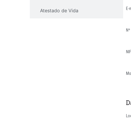
E-
Atestado de Vida
Declaração Edifícios - Vetustez
Nº 
NIF
Mo
D
Lo