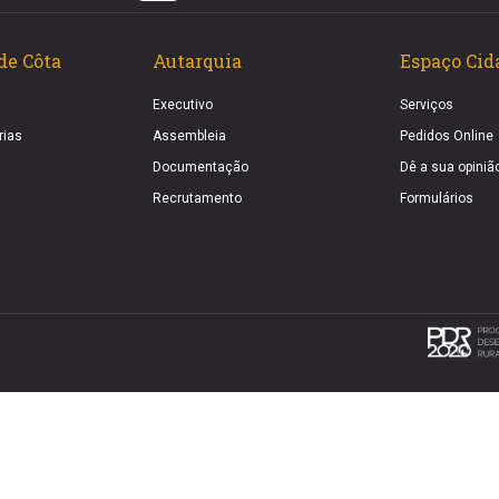
de Côta
Autarquia
Espaço Cid
Executivo
Serviços
rias
Assembleia
Pedidos Online
Documentação
Dê a sua opiniã
Recrutamento
Formulários